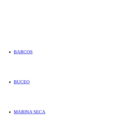
Saltar
al
contenido
BARCOS
BUCEO
MARINA SECA